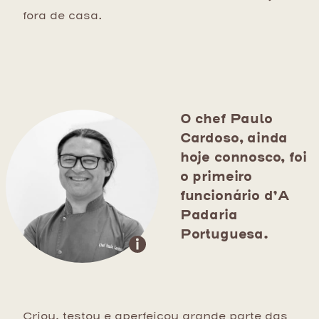
fora de casa.
O chef Paulo
Cardoso, ainda
hoje connosco, foi
o primeiro
funcionário d’A
Padaria
Portuguesa.
Criou, testou e aperfeiçou grande parte das