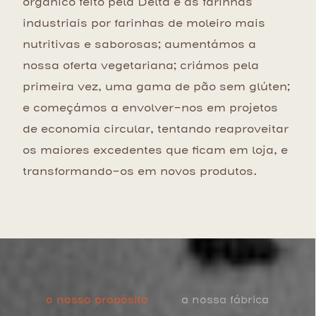
orgânico feito pela Delta e as farinhas
industriais por farinhas de moleiro mais
nutritivas e saborosas; aumentámos a
nossa oferta vegetariana; criámos pela
primeira vez, uma gama de pão sem glúten;
e começámos a envolver-nos em projetos
de economia circular, tentando reaproveitar
os maiores excedentes que ficam em loja, e
transformando-os em novos produtos.
ça
o nosso propósito
a nossa fábrica
pr