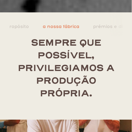
so propósito
a nossa fábrica
prémios e disti
SEMPRE QUE
POSSÍVEL,
PRIVILEGIAMOS A
PRODUÇÃO
PRÓPRIA.