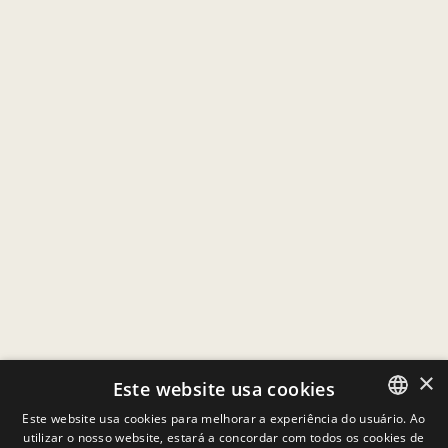
×
Este website usa cookies
Este website usa cookies para melhorar a experiência do usuário. Ao
utilizar o nosso website, estará a concordar com todos os cookies de
PORTUGUESE