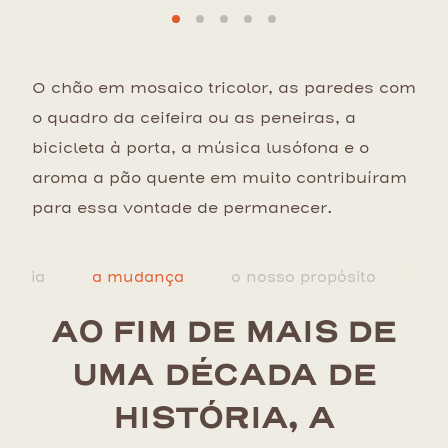
O chão em mosaico tricolor, as paredes com
o quadro da ceifeira ou as peneiras, a
bicicleta à porta, a música lusófona e o
aroma a pão quente em muito contribuíram
para essa vontade de permanecer.
stória
a mudança
o nosso propósito
a n
AO FIM DE MAIS DE
UMA DÉCADA DE
HISTÓRIA, A