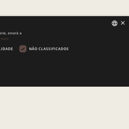
×
ite, estará a
 mais
PORTUGUESE
ENGLISH
LIDADE
NÃO CLASSIFICADOS
lassificados
zado corretamente sem os cookies estritamente necessários.
e propósito geral usado para manter variáveis de sessão do