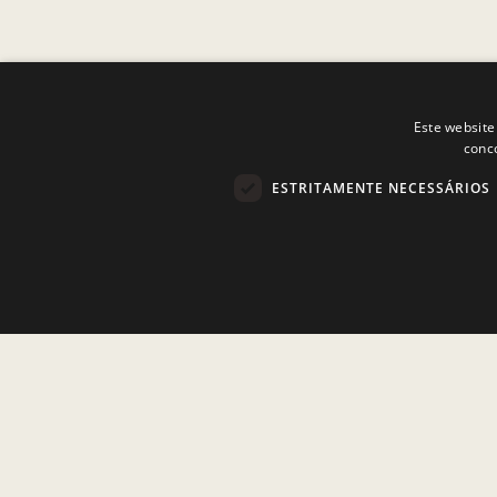
Este website
conc
ESTRITAMENTE NECESSÁRIOS
Estritamen
Os cookies estritamente necessários permitem a funcionalidade c
Nome
Dostawca
/
Domínio
Validade
PHPSESSID
Sessão
PHP.net