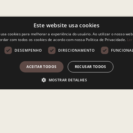
Este website usa cookies
 usa cookies para melhorar a experiência do usuário. Ao utilizar o nosso webs
ordar com todos os cookies de acordo com nossa Política de Privacidade.
Ler
DESEMPENHO
DIRECIONAMENTO
FUNCIONA
ACEITAR TODOS
RECUSAR TODOS
MOSTRAR DETALHES
te necessários
Desempenho
Direcionamento
Funcionalidade
Não c
entral do website, como login de usuário e gestão da conta. O site não pode ser utili
Descrição
Cookie gerado por aplicativos baseados na linguagem PHP. Este é um identificador d