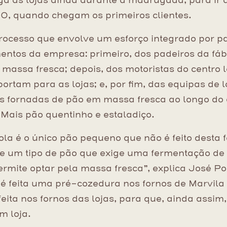
ega às lojas ainda durante a madrugada, para ir 
0, quando chegam os primeiros clientes.
rocesso que envolve um esforço integrado por pa
entos da empresa: primeiro, dos padeiros da fáb
massa fresca; depois, dos motoristas do centro lo
ortam para as lojas; e, por fim, das equipas de l
s fornadas de pão em massa fresca ao longo do 
Mais pão quentinho e estaladiço.
ola é o único pão pequeno que não é feito desta 
e um tipo de pão que exige uma fermentação de
ermite optar pela massa fresca”, explica José Po
 é feita uma pré-cozedura nos fornos de Marvila 
eita nos fornos das lojas, para que, ainda assim,
m loja.