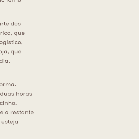
ao forno
rte dos
rica, que
gístico,
oja, que
dia.
forma.
 duas horas
cinho.
e a restante
 esteja