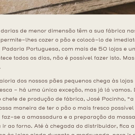
arias de menor dimensão têm a sua fábrica nas
o permite-lhes cozer o pão e colocá-lo de imedia
 Padaria Portuguesa, com mais de 50 lojas e u
ece todos os dias, não é possível fazer isto. Ma
.
ioria dos nossos pães pequenos chega às lojas
esca – há uma única exceção, mas já lá vamos.
 chefe de produção de fábrica, José Pocinho, “
ossa maneira de ter o pão o mais fresco possível 
 faz-se a amassadura e a preparação da massa 
ir ao forno. Até à chegada do distribuidor, fica 