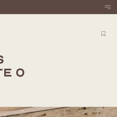
loja
S
E O