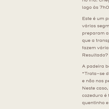
no frio. Ch
logo às 7h0
Este é um p
vários segm
preparam a 
que a transp
fazem vária
Resultado? 
A padeira b
“Trata-se d
e não nos p
Neste caso,
cozedura é f
quentinho e