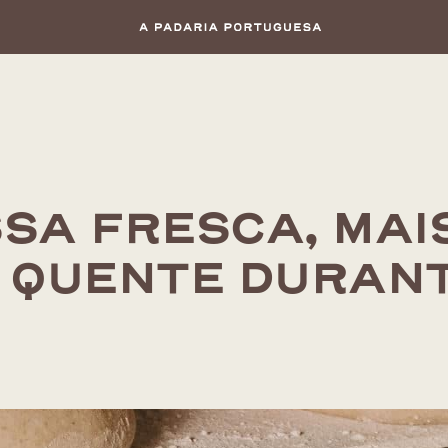
que aqui para fazer as suas encomendas e recolha na 
SA FRESCA, MAI
 QUENTE DURANT