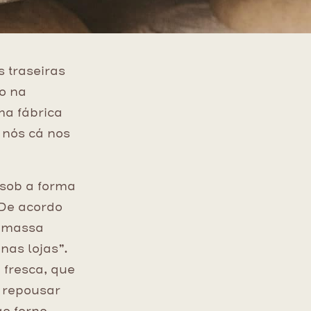
 traseiras
to na
ma fábrica
s nós cá nos
 sob a forma
 De acordo
a massa
nas lojas”.
fresca, que
a repousar