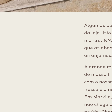
Algumas pad
da loja. Ist
montra. N’A
que as abast
arranjámos
A grande ma
de massa fr
com o nosso
fresca é a n
Em Marvila,
não chega a 